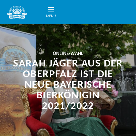
MENÜ
ONLINE-WAHL
SARAH JÄGER AUS DER
OBERPFALZ IST DIE
NEUE BAYERISCHE
BIERKÖNIGIN
2021/2022